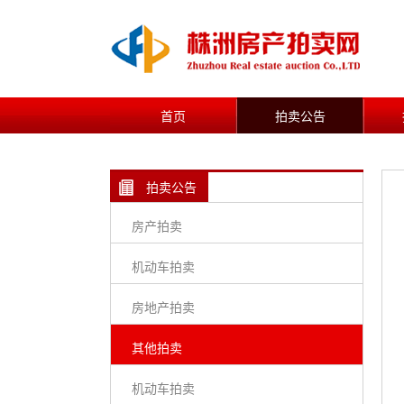
首页
拍卖公告
拍卖公告
房产拍卖
机动车拍卖
房地产拍卖
其他拍卖
机动车拍卖