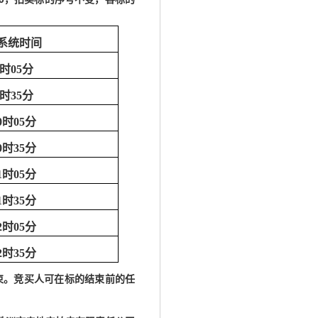
系统时间
9时
05
分
9时
35
分
0
时
05
分
0
时
35
分
1
时
05
分
1
时
35
分
2
时
05
分
2
时
35
分
束。竞买人可在标的结束前的任