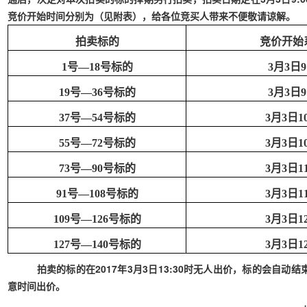
竞价开始时间分别为（见附表），给各位竞买人带来不便敬请谅解。
拍卖标的
竞价开始
1号—
18
号标的
3
月
3
日
19
号—
36
号标的
3
月
3
日
37
号—
54
号标的
3
月
3
日
1
55
号—
72
号标的
3
月
3
日
1
73
号—
90
号标的
3
月
3
日
1
91
号—
108
号标的
3
月
3
日
1
109
号—
126
号标的
3
月
3
日
1
127
号—
140
号标的
3
月
3
日
1
拍卖的标的在
201
7
年
3
月
3
日
13
:
30
时无人出价，标的会自动结
意时间出价。